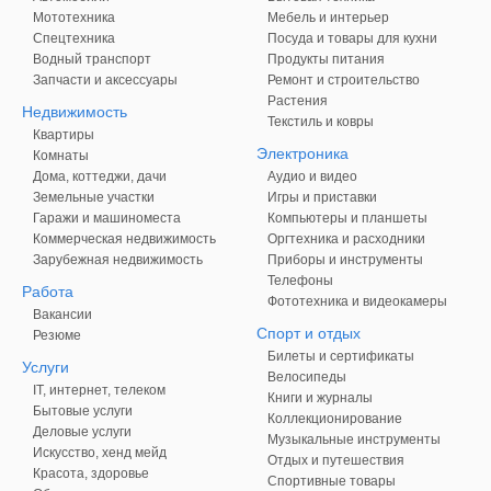
Мототехника
Мебель и интерьер
Спецтехника
Посуда и товары для кухни
Водный транспорт
Продукты питания
Запчасти и аксессуары
Ремонт и строительство
Растения
Недвижимость
Текстиль и ковры
Квартиры
Электроника
Комнаты
Дома, коттеджи, дачи
Аудио и видео
Земельные участки
Игры и приставки
Гаражи и машиноместа
Компьютеры и планшеты
Коммерческая недвижимость
Оргтехника и расходники
Зарубежная недвижимость
Приборы и инструменты
Телефоны
Работа
Фототехника и видеокамеры
Вакансии
Спорт и отдых
Резюме
Билеты и сертификаты
Услуги
Велосипеды
IT, интернет, телеком
Книги и журналы
Бытовые услуги
Коллекционирование
Деловые услуги
Музыкальные инструменты
Искусство, хенд мейд
Отдых и путешествия
Красота, здоровье
Спортивные товары