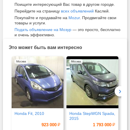
Поищите интересующий Вас товар в другом городе.
Перейдите на страницу
всех объявлений
Каслей.
Покупайте и продавайте на
Mozur
. Продвигайте свои
товары и услуги.
Подать объявление на Мозур
— это просто, бесплатно
и очень эффективно.
Это может быть вам интересно
Москва
Москва
Мо
›
Honda Fit, 2010
Honda StepWGN Spada,
Toy
2015
923 000
1 793 000