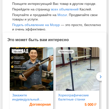
Поищите интересующий Вас товар в другом городе.
Перейдите на страницу
всех объявлений
Каслей.
Покупайте и продавайте на
Mozur
. Продвигайте свои
товары и услуги.
Подать объявление на Мозур
— это просто, бесплатно
и очень эффективно.
Это может быть вам интересно
Москва
Краснодар
Мо
›
Закажите
Хореографические
Эл
индивидуальный
балетные станки
приклад по своим
Договорная
5 000
меркам