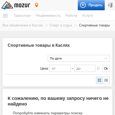
Продать
Касли
Транспорт
Недвижимость
Работа
Услуги
Все объявления в Каслях
>
Спорт и отдых
>
Спортивные товары
Спортивные товары в Каслях
По дате
Цена:
–
Ok
К сожалению, по вашему запросу ничего не
найдено
Попробуйте изменить параметры поиска.