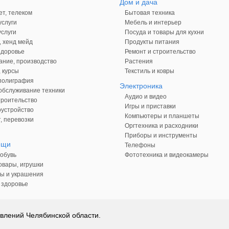
Дом и дача
ет, телеком
Бытовая техника
слуги
Мебель и интерьер
слуги
Посуда и товары для кухни
, хенд мейд
Продукты питания
здоровье
Ремонт и строительство
ние, производство
Растения
 курсы
Текстиль и ковры
 полиграфия
Электроника
обслуживание техники
Аудио и видео
троительство
Игры и приставки
оустройство
Компьютеры и планшеты
, перевозки
Оргтехника и расходники
Приборы и инструменты
ещи
Телефоны
обувь
Фототехника и видеокамеры
овары, игрушки
ы и украшения
 здоровье
влений Челябинской области.