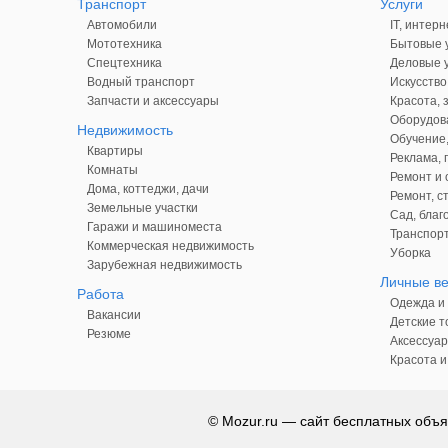
Транспорт
Услуги
Автомобили
IT, интерн
Мототехника
Бытовые у
Спецтехника
Деловые у
Водный транспорт
Искусство
Запчасти и аксессуары
Красота, 
Оборудова
Недвижимость
Обучение,
Квартиры
Реклама,
Комнаты
Ремонт и 
Дома, коттеджи, дачи
Ремонт, с
Земельные участки
Сад, благ
Гаражи и машиноместа
Транспорт
Коммерческая недвижимость
Уборка
Зарубежная недвижимость
Личные в
Работа
Одежда и 
Вакансии
Детские т
Резюме
Аксессуар
Красота и
© Mozur.ru — сайт бесплатных объя