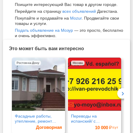
Поищите интересующий Вас товар в другом городе.
Перейдите на страницу
всех объявлений
Дагестана.
Покупайте и продавайте на
Mozur
. Продвигайте свои
товары и услуги.
Подать объявление на Мозур
— это просто, бесплатно
и очень эффективно.
Это может быть вам интересно
Ростов-на-Дону
Москва
Ек
›
Фасадные работы,
Переводы на
Вз
утепление, ремонт
испанский/ с
ко
фасада, отделка
испанского языка
на
Договорная
10 000
/сут
пр