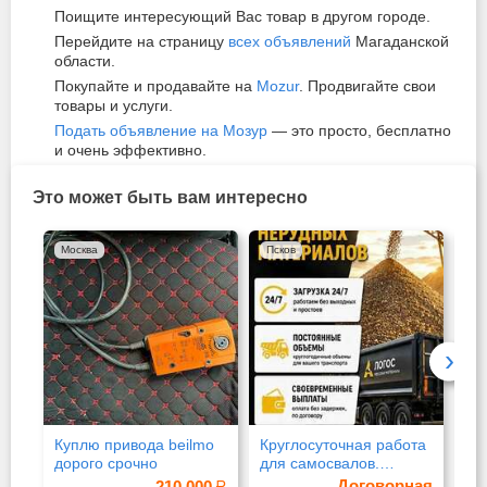
Поищите интересующий Вас товар в другом городе.
Перейдите на страницу
всех объявлений
Магаданской
области.
Покупайте и продавайте на
Mozur
. Продвигайте свои
товары и услуги.
Подать объявление на Мозур
— это просто, бесплатно
и очень эффективно.
Это может быть вам интересно
Москва
Псков
Мо
›
Куплю привода beilmo
Круглосуточная работа
Ча
дорого срочно
для самосвалов.
Мо
Стабилно
са
Договорная
210 000