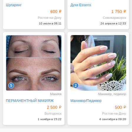
Шугаринг
Духи Essens
600
1 750
Ростов-на-Дону
Семикаракорск
10 июля в 08:11
24 апреля в 12:33
5
2
Макияж
Маникюр, педикюр
ПЕРМАНЕНТНЫЙ МАКИЯЖ
Маникюр/Педикюр
2 500
500
Волгодонск
Ростов-на-Дону
1 ноября в 15:22
4 сентября в 09:26