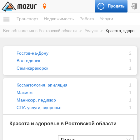
Продать
Ростовская область
Транспорт
Недвижимость
Работа
Услуги
Все объявления в Ростовской области
>
Услуги
>
Красота, здоровье
Ростов-на-Дону
2
Волгодонск
1
Семикаракорск
1
Косметология, эпиляция
1
Макияж
1
Маникюр, педикюр
1
СПА-услуги, здоровье
1
Красота и здоровье в Ростовской области
По дате