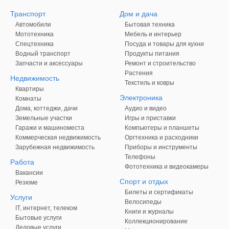
Транспорт
Дом и дача
Автомобили
Бытовая техника
Мототехника
Мебель и интерьер
Спецтехника
Посуда и товары для кухни
Водный транспорт
Продукты питания
Запчасти и аксессуары
Ремонт и строительство
Растения
Недвижимость
Текстиль и ковры
Квартиры
Электроника
Комнаты
Дома, коттеджи, дачи
Аудио и видео
Земельные участки
Игры и приставки
Гаражи и машиноместа
Компьютеры и планшеты
Коммерческая недвижимость
Оргтехника и расходники
Зарубежная недвижимость
Приборы и инструменты
Телефоны
Работа
Фототехника и видеокамеры
Вакансии
Спорт и отдых
Резюме
Билеты и сертификаты
Услуги
Велосипеды
IT, интернет, телеком
Книги и журналы
Бытовые услуги
Коллекционирование
Деловые услуги