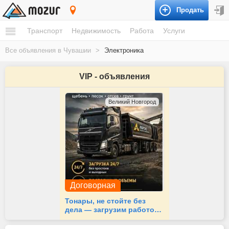
Продать
Чувашия
Транспорт
Недвижимость
Работа
Услуги
Все объявления в Чувашии
>
Электроника
VIP - объявления
Великий Новгород
Договорная
Тонары, не стойте без
дела — загрузим работой
24/7