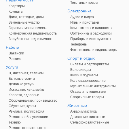
Текстиль и ковры
Квартиры
Электроника
Комнаты
Дома, коттеджи, дачи
Аудио и видео
Земельные участки
Игры и приставки
Гаражи и машиноместа
Компьютеры и планшеты
Коммерческая недвижимость
Оргтехника и расходники
Зарубежная недвижимость
Приборы и инструменты
Телефоны
Работа
Фототехника и видеокамеры
Вакансии
Спорт и отдых
Резюме
Билеты и сертификаты
Услуги
Велосипеды
IT, интернет, телеком
Книги и журналы
Бытовые услуги
Коллекционирование
Деловые услуги
Музыкальные инструменты
Искусство, хенд мейд
Отдых и путешествия
Красота, здоровье
Спортивные товары
Оборудование, производство
Животные
Обучение, курсы
Реклама, полиграфия
Аквариумистика
Ремонт и обслуживание
Домашние животные
техники
Сельскохозяйственные
Ремонт, строительство