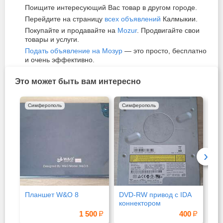
Поищите интересующий Вас товар в другом городе.
Перейдите на страницу
всех объявлений
Калмыкии.
Покупайте и продавайте на
Mozur
. Продвигайте свои
товары и услуги.
Подать объявление на Мозур
— это просто, бесплатно
и очень эффективно.
Это может быть вам интересно
Симферополь
Симферополь
Мо
›
Планшет W&O 8
DVD-RW привод с IDA
Де
коннектором
ПТ
ви
1 500
400