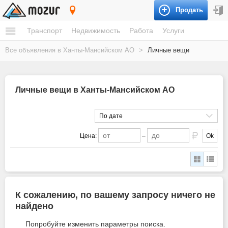
Продать
Ханты-Мансийский АО
Транспорт
Недвижимость
Работа
Услуги
Все объявления в Ханты-Мансийском АО
>
Личные вещи
Личные вещи в Ханты-Мансийском АО
По дате
Цена:
–
Ok
К сожалению, по вашему запросу ничего не
найдено
Попробуйте изменить параметры поиска.