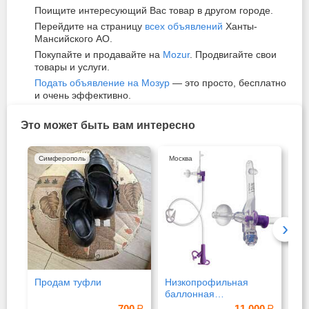
Поищите интересующий Вас товар в другом городе.
Перейдите на страницу
всех объявлений
Ханты-
Мансийского АО.
Покупайте и продавайте на
Mozur
. Продвигайте свои
товары и услуги.
Подать объявление на Мозур
— это просто, бесплатно
и очень эффективно.
Это может быть вам интересно
Симферополь
Москва
Мо
›
Продам туфли
Низкопрофильная
Бр
баллонная
"Ti
гастростомическая
700
11 000