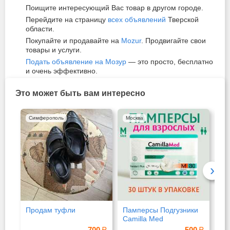
Поищите интересующий Вас товар в другом городе.
Перейдите на страницу
всех объявлений
Тверской
области.
Покупайте и продавайте на
Mozur
. Продвигайте свои
товары и услуги.
Подать объявление на Мозур
— это просто, бесплатно
и очень эффективно.
Это может быть вам интересно
Симферополь
Москва
Си
›
Продам туфли
Памперсы Подгузники
Же
Camilla Med
700
500