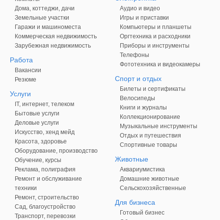
Дома, коттеджи, дачи
Аудио и видео
Земельные участки
Игры и приставки
Гаражи и машиноместа
Компьютеры и планшеты
Коммерческая недвижимость
Оргтехника и расходники
Зарубежная недвижимость
Приборы и инструменты
Телефоны
Работа
Фототехника и видеокамеры
Вакансии
Спорт и отдых
Резюме
Билеты и сертификаты
Услуги
Велосипеды
IT, интернет, телеком
Книги и журналы
Бытовые услуги
Коллекционирование
Деловые услуги
Музыкальные инструменты
Искусство, хенд мейд
Отдых и путешествия
Красота, здоровье
Спортивные товары
Оборудование, производство
Животные
Обучение, курсы
Реклама, полиграфия
Аквариумистика
Ремонт и обслуживание
Домашние животные
техники
Сельскохозяйственные
Ремонт, строительство
Для бизнеса
Сад, благоустройство
Готовый бизнес
Транспорт, перевозки