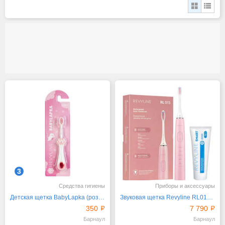
3
Средства гигиены
Приборы и аксессуары
Детская щетка BabyLapka (розовая) от Revyline
Звуковая щетка Revyline RL015 Pink и паста для зубов
350
7 790
Барнаул
Барнаул