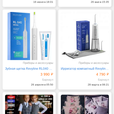
16 июня в 18:01
26 мая в 15:35
Приборы и аксессуары
Приборы и аксессуары
Зубная щетка Revyline RL040 White и паста для зубов
Ирригатор компактный Revyline RL 660 New, White
3 990
4 790
Барнаул
Барнаул
26 апреля в 05:50
28 марта в 08:21