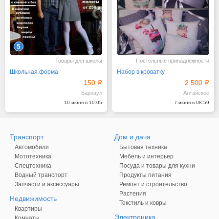
5
Товары для школы
Постельные принадлежности
Школьная форма
Набор в кроватку
150
2 500
Барнаул
Алтайское
10 июня в 10:05
7 июня в 08:59
Транспорт
Дом и дача
Автомобили
Бытовая техника
Мототехника
Мебель и интерьер
Спецтехника
Посуда и товары для кухни
Водный транспорт
Продукты питания
Запчасти и аксессуары
Ремонт и строительство
Растения
Недвижимость
Текстиль и ковры
Квартиры
Электроника
Комнаты