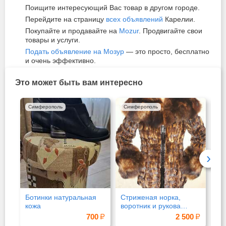
Поищите интересующий Вас товар в другом городе.
Перейдите на страницу
всех объявлений
Карелии.
Покупайте и продавайте на
Mozur
. Продвигайте свои
товары и услуги.
Подать объявление на Мозур
— это просто, бесплатно
и очень эффективно.
Это может быть вам интересно
Симферополь
Симферополь
Си
›
Ботинки натуральная
Стриженая норка,
Пр
кожа
воротник и рукова
писец
700
2 500