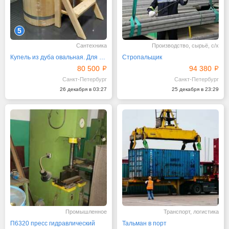
5
Сантехника
Производство, сырьё, с/х
Купель из дуба овальная. Для бани
Стропальщик
80 500
94 380
Санкт-Петербург
Санкт-Петербург
26 декабря в 03:27
25 декабря в 23:29
Промышленное
Транспорт, логистика
П6320 пресс гидравлический
Тальман в порт