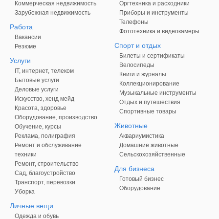
Коммерческая недвижимость
Оргтехника и расходники
Зарубежная недвижимость
Приборы и инструменты
Телефоны
Работа
Фототехника и видеокамеры
Вакансии
Спорт и отдых
Резюме
Билеты и сертификаты
Услуги
Велосипеды
IT, интернет, телеком
Книги и журналы
Бытовые услуги
Коллекционирование
Деловые услуги
Музыкальные инструменты
Искусство, хенд мейд
Отдых и путешествия
Красота, здоровье
Спортивные товары
Оборудование, производство
Животные
Обучение, курсы
Реклама, полиграфия
Аквариумистика
Ремонт и обслуживание
Домашние животные
техники
Сельскохозяйственные
Ремонт, строительство
Для бизнеса
Сад, благоустройство
Готовый бизнес
Транспорт, перевозки
Оборудование
Уборка
Личные вещи
Одежда и обувь