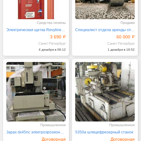
Средства гигиены
Продажи
Электрическая щетка Revyline RL040 Teens
Специалист отдела аренды спецтехники
3 690
60 000
Санкт-Петербург
Санкт-Петербург
4 декабря в 06:12
1 декабря в 19:52
Промышленное
Промышленное
Japax dx45nc электроэрозионный станок
5350а шлицефрезерный станок
Договорная
Договорная