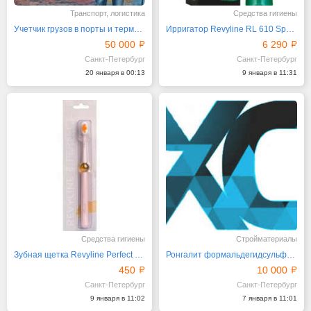
Транспорт, логистика
Средства гигиены
Учетчик грузов в порты и терминалы (Тальман-стажер)
Ирригатор Revyline RL 610 Special Color Edition
50 000
6 290
Санкт-Петербург
Санкт-Петербург
20 января в 00:13
9 января в 11:31
Средства гигиены
Стройматериалы
Зубная щетка Revyline Perfect 10000,Yellow
Ронгалит формальдегидсульфоксилат натрия
450
10 000
Санкт-Петербург
Санкт-Петербург
9 января в 11:02
7 января в 11:01