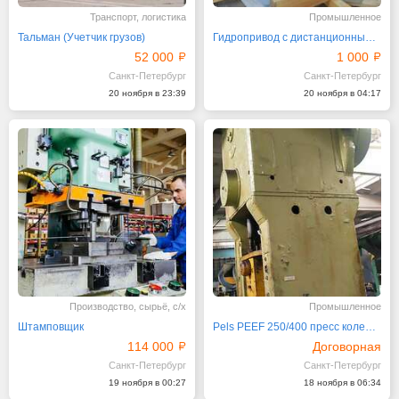
Транспорт, логистика
Промышленное
Тальман (Учетчик грузов)
Гидропривод с дистанционным управлением
52 000
1 000
Санкт-Петербург
Санкт-Петербург
20 ноября в 23:39
20 ноября в 04:17
Производство, сырьё, с/х
Промышленное
Штамповщик
Pels PEEF 250/400 пресс коленно рычажный
114 000
Договорная
Санкт-Петербург
Санкт-Петербург
19 ноября в 00:27
18 ноября в 06:34