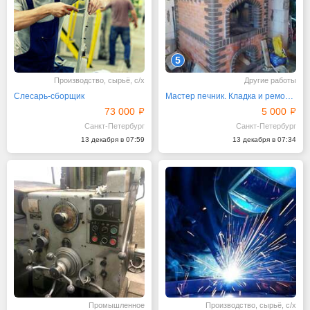
5
Производство, сырьё, с/х
Другие работы
Слесарь-сборщик
Мастер печник. Кладка и ремонт каминов и печей
73 000
5 000
Санкт-Петербург
Санкт-Петербург
13 декабря в 07:59
13 декабря в 07:34
Промышленное
Производство, сырьё, с/х