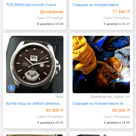
TOS WH63 расточной станок
Сварщик на полуавтомате
Договорная
77 440
Санкт-Петербург
Санкт-Петербург
8 декабря в 13:29
6 декабря в 21:17
5
Часы
Производство, сырьё, с/х
Куплю часы из любого региона до 990 тыс. р
Сварщик на полуавтомате (м. Бухарестская)
99 000
80 000
Санкт-Петербург
Санкт-Петербург
6 декабря в 15:41
4 декабря в 18:55