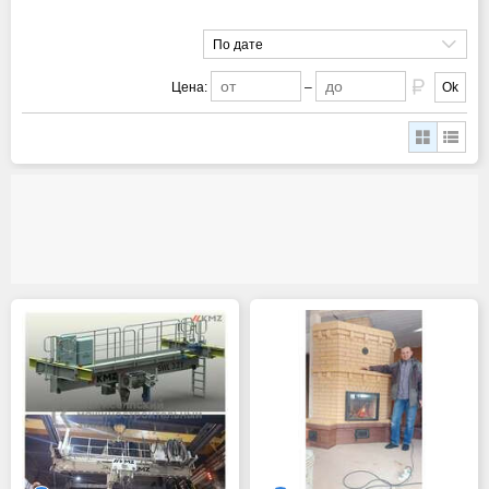
По дате
Цена:
–
Ok