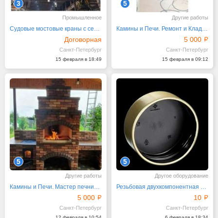
3
5
Промышленное
Другие работы
Судовые мостовые краны с сертификатами РКО или РС
Камины и Печи. Ремонт и Кладка. Мастер печник СПб
Договорная
5 000
Санкт-Петербург
Санкт-Петербург
15 февраля в 18:49
15 февраля в 09:12
5
5
Другие работы
Другое оборудование
Камины и Печи. Мастер печник. Ремонт и Кладка
Резьбовая двухкомпонентная крышка Траст Bericap 38
5 000
10
Санкт-Петербург
Санкт-Петербург
12 февраля в 10:54
6 февраля в 18:34