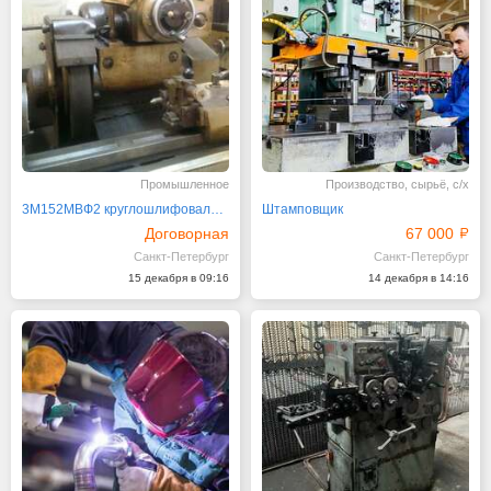
Промышленное
Производство, сырьё, с/х
3М152МВФ2 круглошлифовальный станок
Штамповщик
Договорная
67 000
Санкт-Петербург
Санкт-Петербург
15 декабря в 09:16
14 декабря в 14:16