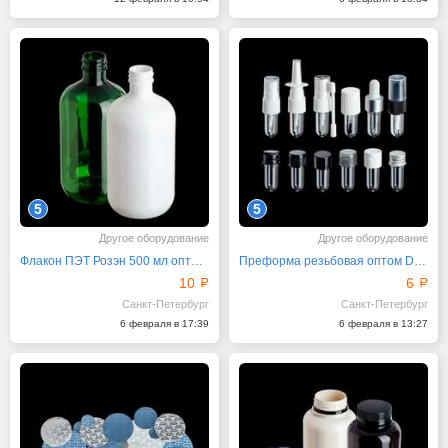
5
5
Другое оборудование
Другое оборудование
Флакон ПЭТ Розэн 500 мл оптом от производителя
Преформа резьбовая оптом DIN 18/410 5гр
10
6
Санкт-Петербург
Санкт-Петербург
6 февраля в 17:39
6 февраля в 13:27