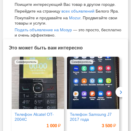
Поищите интересующий Вас товар в другом городе.
Перейдите на страницу
всех объявлений
Белого Яра.
Покупайте и продавайте на
Mozur
. Продвигайте свои
товары и услуги.
Подать объявление на Мозур
— это просто, бесплатно
и очень эффективно.
Это может быть вам интересно
Симферополь
Симферополь
Си
›
Телефон Alcatel OT-
Телефон Samsung J7
Оп
2004C
2017 года
дл
1 000
3 500