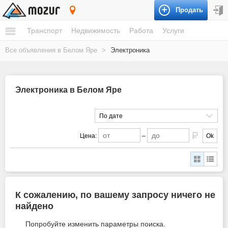
Продать
Белый Яр
Транспорт
Недвижимость
Работа
Услуги
Все объявления в Белом Яре
>
Электроника
Электроника в Белом Яре
По дате
Цена:
–
Ok
К сожалению, по вашему запросу ничего не
найдено
Попробуйте изменить параметры поиска.