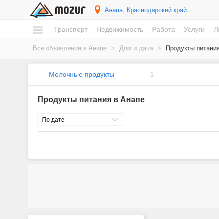
Анапа
, Краснодарский край
Транспорт
Недвижимость
Работа
Услуги
Л
Все объявления в Анапе
>
Дом и дача
>
Продукты питани
Молочные продукты
1
Продукты питания в Анапе
По дате