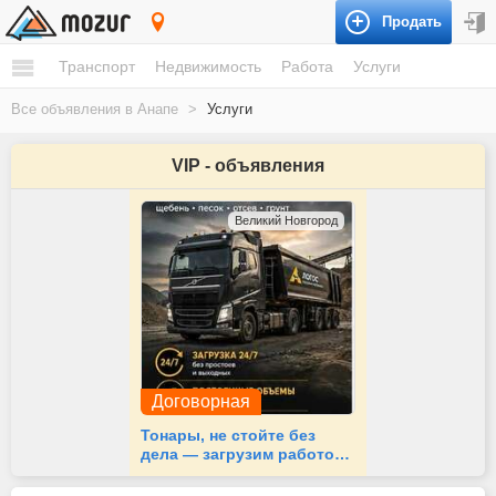
Продать
Анапа
Транспорт
Недвижимость
Работа
Услуги
Все объявления в Анапе
>
Услуги
VIP - объявления
Великий Новгород
Договорная
Тонары, не стойте без
дела — загрузим работой
24/7