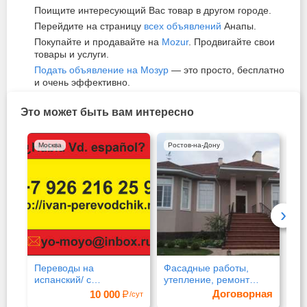
Поищите интересующий Вас товар в другом городе.
Перейдите на страницу
всех объявлений
Анапы.
Покупайте и продавайте на
Mozur
. Продвигайте свои
товары и услуги.
Подать объявление на Мозур
— это просто, бесплатно
и очень эффективно.
Это может быть вам интересно
Москва
Ростов-на-Дону
Мо
›
Переводы на
Фасадные работы,
Ку
испанский/ с
утепление, ремонт
гр
испанского языка
фасада, отделка
Договорная
10 000
/сут