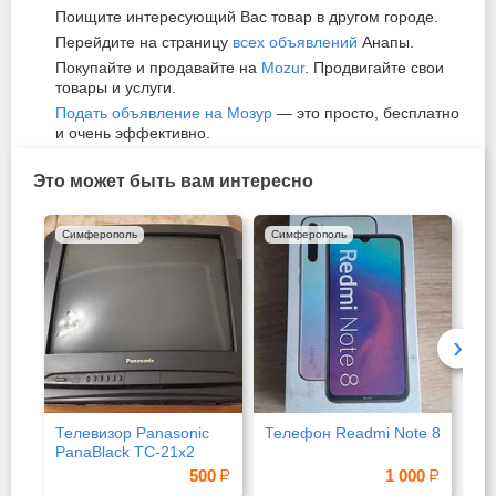
Поищите интересующий Вас товар в другом городе.
Перейдите на страницу
всех объявлений
Анапы.
Покупайте и продавайте на
Mozur
. Продвигайте свои
товары и услуги.
Подать объявление на Мозур
— это просто, бесплатно
и очень эффективно.
Это может быть вам интересно
Симферополь
Симферополь
Си
›
Телевизор Panasonic
Телефон Readmi Note 8
Оп
PanaBlack TC-21x2
дл
500
1 000