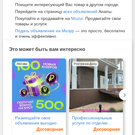
Поищите интересующий Вас товар в другом городе.
Перейдите на страницу
всех объявлений
Анапы.
Покупайте и продавайте на
Mozur
. Продвигайте свои
товары и услуги.
Подать объявление на Мозур
— это просто, бесплатно
и очень эффективно.
Это может быть вам интересно
Москва
Ростов-на-Дону
Ро
›
Размещайте свои
Профессиональные
Де
объявления выгодно
услуги по отделке
шт
цоколя
Договорная
Договорная