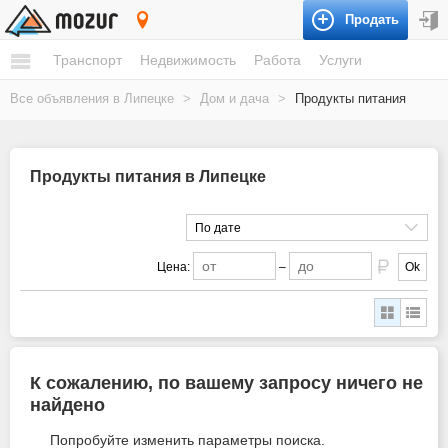
Продать
Липецк
Транспорт
Недвижимость
Работа
Услуги
Все объявления в Липецке
>
Дом и дача
>
Продукты питания
Продукты питания в Липецке
По дате
Цена:
–
Ok
К сожалению, по вашему запросу ничего не
найдено
Попробуйте изменить параметры поиска.