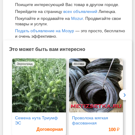
Поищите интересующий Вас товар в другом городе.
Перейдите на страницу
всех объявлений
Липецка.
Покупайте и продавайте на
Mozur
. Продвигайте свои
товары и услуги.
Подать объявление на Мозур
— это просто, бесплатно
и очень эффективно.
Это может быть вам интересно
Зерноград
Москва
Зе
›
Семена нута Триумф
Проволока мягкая
Се
ЭС
фасованная
пш
се
Договорная
100