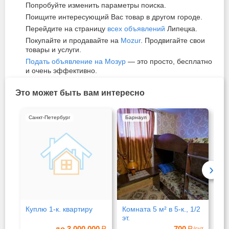
Попробуйте изменить параметры поиска.
Поищите интересующий Вас товар в другом городе.
Перейдите на страницу
всех объявлений
Липецка.
Покупайте и продавайте на
Mozur
. Продвигайте свои
товары и услуги.
Подать объявление на Мозур
— это просто, бесплатно
и очень эффективно.
Это может быть вам интересно
Санкт-Петербург
Барнаул
Се
›
Куплю 1-к. квартиру
Комната 5 м² в 5-к., 1/2
1-к
эт.
эт.
до 3 000 000
700
/сут