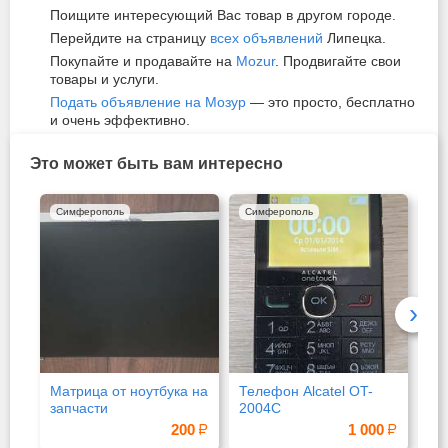
Поищите интересующий Вас товар в другом городе.
Перейдите на страницу
всех объявлений
Липецка.
Покупайте и продавайте на
Mozur
. Продвигайте свои
товары и услуги.
Подать объявление на Мозур
— это просто, бесплатно
и очень эффективно.
Это может быть вам интересно
Симферополь
Симферополь
Си
›
Матрица от ноутбука на
Телефон Alcatel OT-
Ph
запчасти
2004C
200
1 000