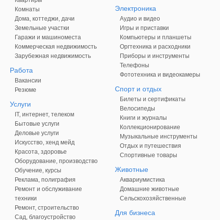
Квартиры
Электроника
Комнаты
Дома, коттеджи, дачи
Аудио и видео
Земельные участки
Игры и приставки
Гаражи и машиноместа
Компьютеры и планшеты
Коммерческая недвижимость
Оргтехника и расходники
Зарубежная недвижимость
Приборы и инструменты
Телефоны
Работа
Фототехника и видеокамеры
Вакансии
Спорт и отдых
Резюме
Билеты и сертификаты
Услуги
Велосипеды
IT, интернет, телеком
Книги и журналы
Бытовые услуги
Коллекционирование
Деловые услуги
Музыкальные инструменты
Искусство, хенд мейд
Отдых и путешествия
Красота, здоровье
Спортивные товары
Оборудование, производство
Животные
Обучение, курсы
Реклама, полиграфия
Аквариумистика
Ремонт и обслуживание
Домашние животные
техники
Сельскохозяйственные
Ремонт, строительство
Для бизнеса
Сад, благоустройство