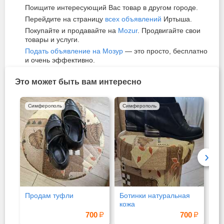
Поищите интересующий Вас товар в другом городе.
Перейдите на страницу
всех объявлений
Иртыша.
Покупайте и продавайте на
Mozur
. Продвигайте свои
товары и услуги.
Подать объявление на Мозур
— это просто, бесплатно
и очень эффективно.
Это может быть вам интересно
Симферополь
Симферополь
Мо
›
Продам туфли
Ботинки натуральная
Мо
кожа
ле
пр
700
700