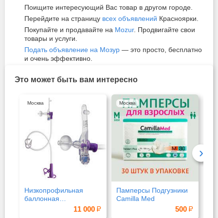
Поищите интересующий Вас товар в другом городе.
Перейдите на страницу
всех объявлений
Красноярки.
Покупайте и продавайте на
Mozur
. Продвигайте свои
товары и услуги.
Подать объявление на Мозур
— это просто, бесплатно
и очень эффективно.
Это может быть вам интересно
Москва
Москва
Си
›
Низкопрофильная
Памперсы Подгузники
Пр
баллонная
Camilla Med
гастростомическая
11 000
500
трубка