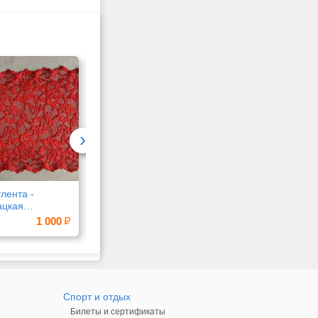
Москва
Симферополь
›
лента -
Памперсы Подгузники
Продам туфли2
ацкая
Camilla Med
ия в России
1 000
500
7
Спорт и отдых
Билеты и сертификаты