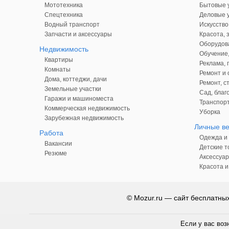
Мототехника
Бытовые у
Спецтехника
Деловые у
Водный транспорт
Искусство
Запчасти и аксессуары
Красота, 
Оборудова
Недвижимость
Обучение,
Квартиры
Реклама,
Комнаты
Ремонт и 
Дома, коттеджи, дачи
Ремонт, с
Земельные участки
Сад, благ
Гаражи и машиноместа
Транспорт
Коммерческая недвижимость
Уборка
Зарубежная недвижимость
Личные в
Работа
Одежда и 
Вакансии
Детские т
Резюме
Аксессуар
Красота и
© Mozur.ru — сайт бесплатны
Если у вас воз