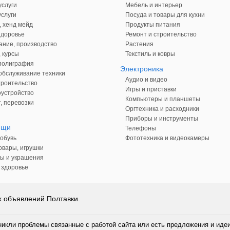
слуги
Мебель и интерьер
слуги
Посуда и товары для кухни
, хенд мейд
Продукты питания
здоровье
Ремонт и строительство
ние, производство
Растения
 курсы
Текстиль и ковры
 полиграфия
Электроника
обслуживание техники
Аудио и видео
троительство
Игры и приставки
оустройство
Компьютеры и планшеты
, перевозки
Оргтехника и расходники
Приборы и инструменты
ещи
Телефоны
обувь
Фототехника и видеокамеры
овары, игрушки
ы и украшения
 здоровье
х объявлений Полтавки.
никли проблемы связанные с работой сайта или есть предложения и иде