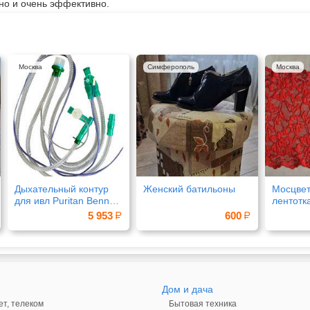
но и очень эффективно.
Москва
Симферополь
Москва
Дыхательный контур
Женский батильоны
Мосцвет
для ивл Puritan Bennett
лентотк
560
продукц
5 953
600
Дом и дача
ет, телеком
Бытовая техника