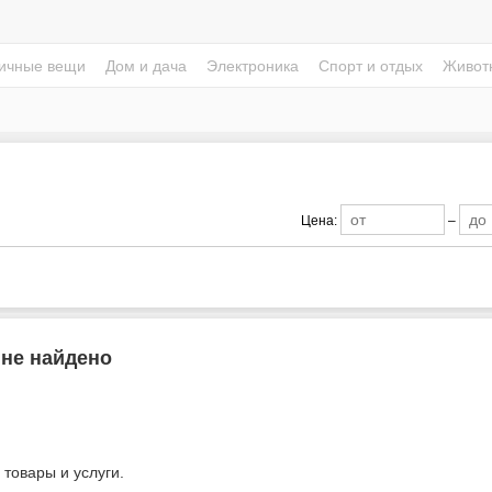
ичные вещи
Дом и дача
Электроника
Спорт и отдых
Живот
Цена:
–
 не найдено
 товары и услуги.